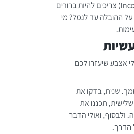
טעות נוספת היא אי-תיאום ציפיות עם הספק בחו"ל. תנאי המכירה (Incoterms) צריכים להיות ברורים
על ההובלה עד לנמל? מי
ימות.
עשיות
י אצבע שיעזרו לכם
מך. שנית, בדקו את
שלישית, תכננו את
ולבסוף, ואולי הדבר
 הדרך.