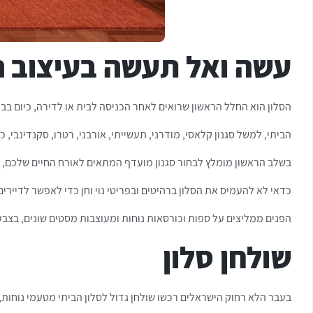
עשה ואל תעשה בעיצוב ה
הסלון הוא החלל הראשון שרואים לאחר הכניסה לבית או לדירה, כיום בבני
הביתי, למשל סגנון קלאסי, מודרני, תעשייתי, אורבני, רטרו, סקנדינבי, כפר
בשלב הראשון מומלץ לבחור סגנון מועדף המתאים לאורח החיים שלכם, ולא
כדאי לא להעמיס את הסלון ברהיטים ובפריטי נוי וחן כדי לאפשר לדיירים ל
הפנים ממליצים על ספות וכורסאות נוחות ומעוצבות מסטים שונים, בצבעים ובגדלים שונים, במקום הסט הסטנדרטי כמו 2+3. סלון 
שולחן סלון
בעבר הלא רחוק הישראלים רכשו שולחן גדול לסלון הביתי מטעמי נוחות, 