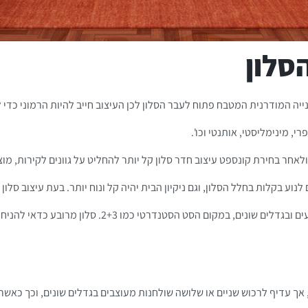
סלון
יה המודרנית המטבח פתוח לעבר הסלון לכן העיצוב חייב להיות הרמוני כדי ליה
י, מינימליסטי, אותנטי וכו'.
חר בחירת קונספט עיצוב חדר סלון קל יותר להחליט על גוונים לקירות, מוצרי
נוע בקלות בחלל הסלון, וגם ניקיון הבית יהיה קל ונוח יותר. בעת עיצוב סלו
מרובע כדאי להניח ספה בצורת ריש או לבחור ספה עם שזלונג לניצול מיטבי של החלל.
אך עדיף לרכוש שניים או שלושה שולחנות מעוצבים בגדלים שונים, וכך כאשר 