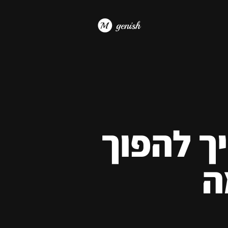
ך להפוך
ה